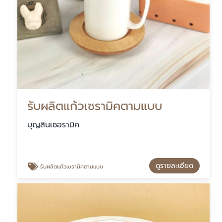
รับผลิตแก้วเซรามิคตามแบบ
บุญสินเซอรามิค
ดูรายละเอียด
รับผลิตแก้วเซรามิคตามแบบ