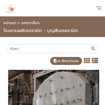
หน้าแรก
»
แคตตาล็อก
โรงงานผลิตเซรามิค - บุญสินเซอรามิค
e-Brochure