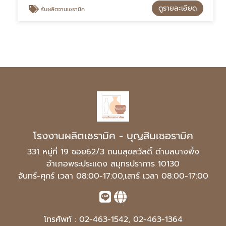
ดูรายละเอียด
รับผลิตจานเซรามิค
โรงงานผลิตเซรามิค - บุญสินเซอรามิค
331 หมู่ที่ 19 ซอย62/3 ถนนสุขสวัสดิ์ ตำบลบางพึ่ง
อำเภอพระประแดง สมุทรปราการ 10130
จันทร์-ศุกร์ เวลา 08:00-17:00,เสาร์ เวลา 08:00-17:00
โทรศัพท์ :
02-463-1542
,
02-463-1364