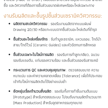
ซื้อ และวิศวกรที่ต้องการชิ้นส่วนขนาดพิเศษหรืออะไหล่เฉพาะทาง
งานรับผลิตและขึ้นรูปชิ้นส่วนเซรามิควิศวกรรม:
ผลิตตามสเปควิศวกรรม
: รองรับงานผลิตจากแบบพิมพ์
Drawing 2D/3D หรือแกะแบบจากชิ้นส่วนอะไหล่เดิมที่ชำรุด
ชิ้นส่วนอะไหล่เครื่องจักร
: รับทำบูชเซรามิค, แหวนรอง, ไกด์นำ
สาย/ไกด์ไวน์ (Ceramic Guides) และหัวฉีดทนการสึกหรอ
ชิ้นส่วนเฉพาะในไลน์การผลิต
: รองรับการทำลูกเกลียว, ฉนวน
รองรับแรงดัน, แท่นรองความร้อน และชิ้นส่วนรองรับสารเคมี
กระบวนการ QC และควบคุมคุณภาพ
: ตรวจสอบขนาด ความ
หนาแน่น และค่าความคลาดเคลื่อน (Tolerance) เพื่อให้ประกอบ
เข้ากับไลน์การผลิตเดิมได้อย่างแม่นยำ
ยืดหยุ่นเรื่องจำนวนสั่งผลิต
: รองรับทั้งการทำชิ้นงานต้นแบบ
(Prototype) สำหรับทดสอบระบบ ไปจนถึงงานผลิตจำนวนมาก
(Mass Production) สำหรับอุตสาหกรรมทุกขนาด