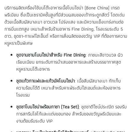
บริการผลิตเครื่องใช้บนโต๊ะอาหารเนื้อโบนไชน่า (Bone China) เกรด
พรีเมียม ซึ่งเป็นเซรามิคชั้นสูงที่มีส่วนผสมของเถ้ากระดูกสัตว์ โดดเด่น
ด้วยเนื้อสัมผัสบางเบา ขาวนวล โปร่งแสง และมีความแข็งแกร่งทนต่อ
การบิ่นแตกสูง เหมาะสำหรับร้านอาหาร Fine Dining, โรงแรมระดับ 5
ดาว, ชุดชา-กาแฟไฮเอ็นด์ หรือการสั่งผลิตของขวัญ VIP ที่ต้องการความ
หรูหราเป็นพิเศษ
ชุดจานชามโบนไชน่าสำหรับ Fine Dining
: ภาชนะสีขาวนวล ผิว
เรียบเนียน ยกระดับการนำเสนออาหารและสร้างบรรยากาศสุด
หรูหราบนโต๊ะอาหาร
ชุดแก้วกาแฟและแก้วมัคโบนไชน่า
: เนื้อสัมผัสบางเบา กักเก็บ
ความร้อนได้ดี เหมาะสำหรับคาเฟ่ระดับไฮเอนด์และห้องอาหาร
โรงแรม
ชุดชาโบนไชน่าพร้อมกาชา (Tea Set)
: ชุดชาดีไซน์ประณีต รองรับ
การสกรีนโลโก้และแต่งขอบทอง สำหรับของขวัญพรีเมียมและ
งานต้อนรับระดับ VIP