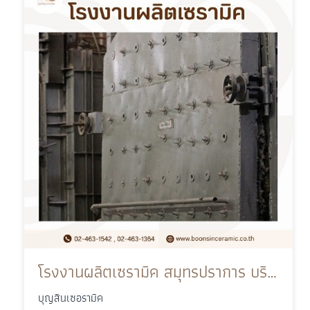
โรงงานผลิตเซรามิค สมุทรปราการ บริการรับทำ OEM ครบวงจร
บุญสินเซอรามิค