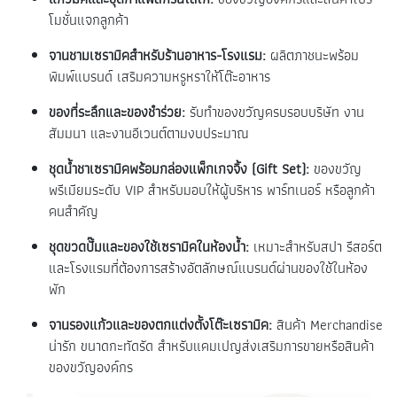
โมชั่นแจกลูกค้า
จานชามเซรามิคสำหรับร้านอาหาร-โรงแรม:
ผลิตภาชนะพร้อม
พิมพ์แบรนด์ เสริมความหรูหราให้โต๊ะอาหาร
ของที่ระลึกและของชำร่วย:
รับทำของขวัญครบรอบบริษัท งาน
สัมมนา และงานอีเวนต์ตามงบประมาณ
ชุดน้ำชาเซรามิคพร้อมกล่องแพ็กเกจจิ้ง (Gift Set):
ของขวัญ
พรีเมียมระดับ VIP สำหรับมอบให้ผู้บริหาร พาร์ทเนอร์ หรือลูกค้า
คนสำคัญ
ชุดขวดปั๊มและของใช้เซรามิคในห้องน้ำ:
เหมาะสำหรับสปา รีสอร์ต
และโรงแรมที่ต้องการสร้างอัตลักษณ์แบรนด์ผ่านของใช้ในห้อง
พัก
จานรองแก้วและของตกแต่งตั้งโต๊ะเซรามิค:
สินค้า Merchandise
น่ารัก ขนาดกะทัดรัด สำหรับแคมเปญส่งเสริมการขายหรือสินค้า
ของขวัญองค์กร