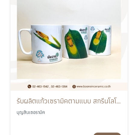
รับผลิตแก้วเซรามิคตามแบบ สกรีนโลโก้สำหรับธุรกิจ
บุญสินเซอรามิค