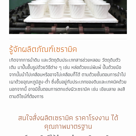
รู้จักผลิตภัณฑ์เซรามิค
เกิดจากการนำดิน และวัตถุดิบประเภทสารช่วยหลอม วัตถุดิบตัว
เติม มาปั้นขึ้นรูปด้วยวิธีต่าง ๆ เช่น หล่อด้วยแม่พิมพ์ ปั้นด้วยมือ
จากนั้นนำไปเคลือบหรืออาจไม่เคลือบก็ได้ ตามด้วยขั้นตอนการนำไป
เผาด้วยอุณหภูมิสูง-ต่ำ ซึ่งขึ้นอยู่กับประเภทของดินและเทคนิคด้วย
นอกจากนี้ อาจมีขั้นตอนการตกแต่งผิวเซรามิค เช่น เขียนลาย ลงสี
ตามดีไซน์ที่ต้องการ
สนใจสั่งผลิตเซรามิค ราคาโรงงาน ได้
คุณภาพมาตรฐาน