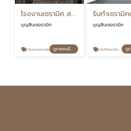
โรงงานเซรามิค สมุทรปราการ
บุญสินเซอรามิค
บุญสินเซอรามิค
ดูรายละเอียด
โรงงานเซรามิค
รับทําเซรามิคตามแบบ