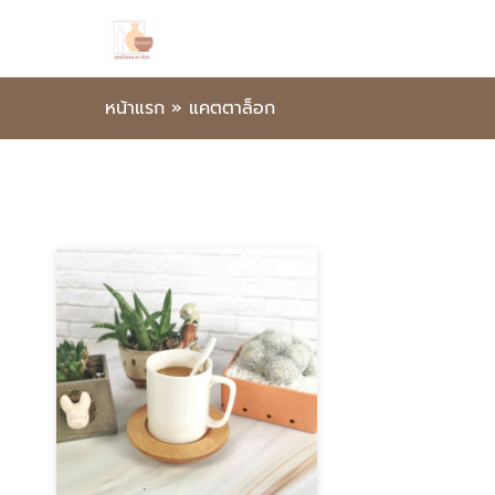
หน้าแรก
»
แคตตาล็อก