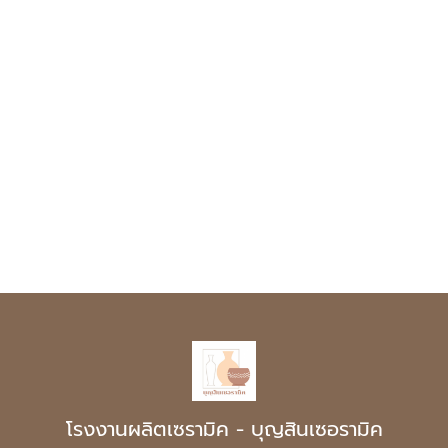
โรงงานผลิตเซรามิค - บุญสินเซอรามิค