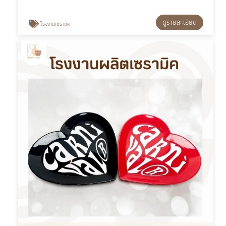
ดูรายละเอียด
โรงงานเซรามิค