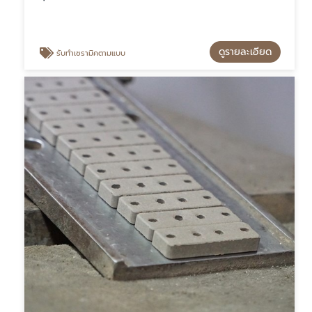
ดูรายละเอียด
รับทําเซรามิคตามแบบ