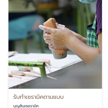
รับทําเซรามิคตามแบบ
บุญสินเซอรามิค