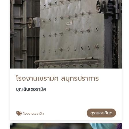
โรงงานเซรามิค สมุทรปราการ
บุญสินเซอรามิค
ดูรายละเอียด
โรงงานเซรามิค