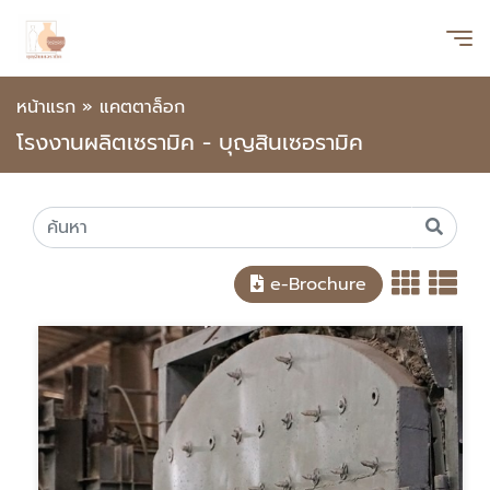
หน้าแรก
»
แคตตาล็อก
โรงงานผลิตเซรามิค - บุญสินเซอรามิค
e-Brochure