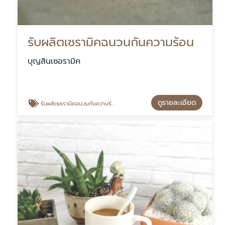
รับผลิตเซรามิคฉนวนกันความร้อน
บุญสินเซอรามิค
ดูรายละเอียด
รับผลิตเซรามิคฉนวนกันความร้อน