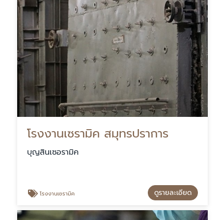
โรงงานเซรามิค สมุทรปราการ
บุญสินเซอรามิค
ดูรายละเอียด
โรงงานเซรามิค