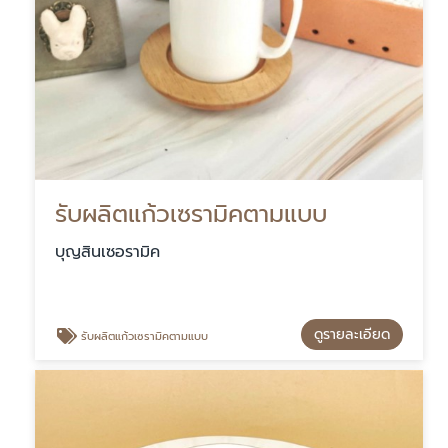
รับผลิตแก้วเซรามิคตามแบบ
บุญสินเซอรามิค
ดูรายละเอียด
รับผลิตแก้วเซรามิคตามแบบ